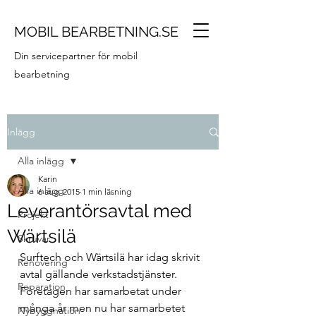
MOBIL BEARBETNING.SE
Din servicepartner för mobil
bearbetning
Inlägg
Alla inlägg
Karin
Alla inlägg
6 aug. 2015
1 min läsning
Leverantörsavtal med
Projekt
Wärtsilä
Skruvar
Surftech och Wärtsilä har idag skrivit 
Renovering
avtal gällande verkstadstjänster. 
Reparation
Företagen har samarbetat under 
många år men nu har samarbetet 
Nybyggnation