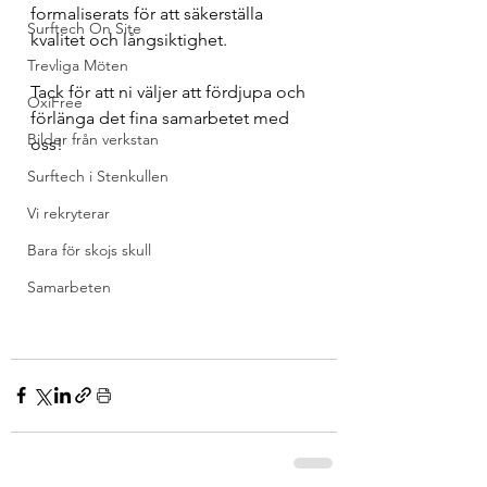
formaliserats för att säkerställa 
Surftech On Site
kvalitet och långsiktighet.
Trevliga Möten
Tack för att ni väljer att fördjupa och 
OxiFree
förlänga det fina samarbetet med 
Bilder från verkstan
oss!
Surftech i Stenkullen
Vi rekryterar
Bara för skojs skull
Samarbeten