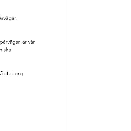
årvägar, 
årvägar, är vår 
niska 
l Göteborg 