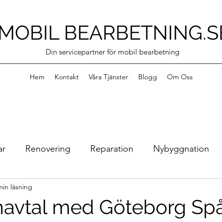
MOBIL BEARBETNING.S
Din servicepartner för mobil bearbetning
Hem
Kontakt
Våra Tjänster
Blogg
Om Oss
ar
Renovering
Reparation
Nybyggnation
min läsning
Bilder från verkstan
Surftech i Stenkullen
Vi
avtal med Göteborg Sp