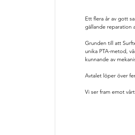
Bara för skojs skull
Sama
Ett flera år av gott 
gällande reparation
Grunden till att Sur
unika PTA-metod, vår
kunnande av mekani
Avtalet löper över fe
Vi ser fram emot vårt