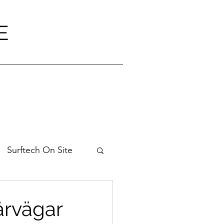
E
Surftech On Site
 rekryterar
årvägar