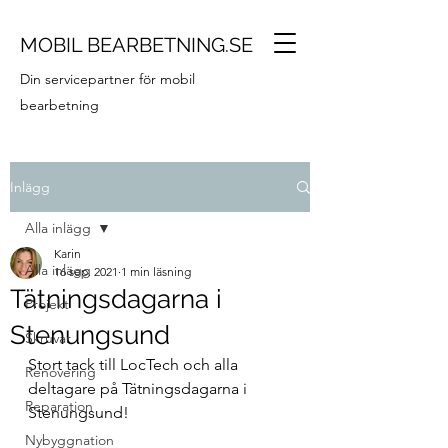
MOBIL BEARBETNING.SE
Din servicepartner för mobil
bearbetning
Inlägg
Alla inlägg
Karin
Alla inlägg
16 sep. 2021
1 min läsning
Tätningsdagarna i
Projekt
Stenungsund
Skruvar
Stort tack till LocTech och alla 
Renovering
deltagare på Tätningsdagarna i 
Reparation
Stenungsund! 
Nybyggnation