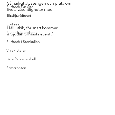
Så härligt att ses igen och prata om 
Surftech On Site
livets väsentligheter med 
Trevliga Möten
likasinnade :)
OxiFree
Håll utkik, för snart kommer 
Bilder från verkstan
inbjudan till nästa event ;)
Surftech i Stenkullen
Vi rekryterar
Bara för skojs skull
Samarbeten