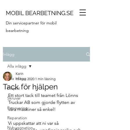
MOBIL BEARBETNING.SE
Din servicepartner för mobil
bearbetning
Inlägg
Alla inlägg
Karin
Alla inlägg
18 nov. 2020
1 min läsning
Tack för hjälpen
Projekt
Ett stort tack till teamet från Lönns 
Skruvar
Truckar AB som gjorde flytten av 
Renovering
våra maskiner så enkel! 
Reparation
Vi uppskattar att ni var så 
Nybyggnation