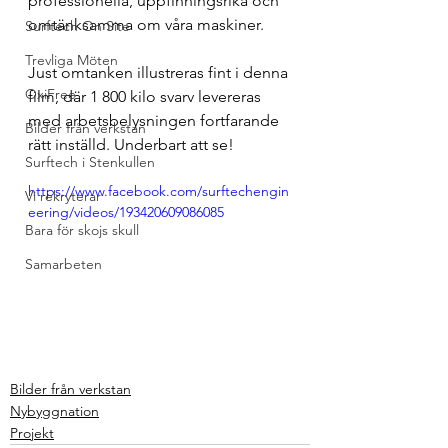
professionella, uppfinningsrika och 
omtänksamma om våra maskiner.
Surftech On Site
Trevliga Möten
Just omtanken illustreras fint i denna 
OxiFree
film, där 1 800 kilo svarv levereras 
med arbetsbelysningen fortfarande 
Bilder från verkstan
rätt inställd. Underbart att se!
Surftech i Stenkullen
https://www.facebook.com/surftechengin
Vi rekryterar
eering/videos/193420609086085
Bara för skojs skull
Samarbeten
Bilder från verkstan
Nybyggnation
Projekt