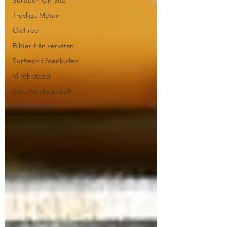
Surftech On Site
Trevliga Möten
OxiFree
Bilder från verkstan
Surftech i Stenkullen
Vi rekryterar
Bara för skojs skull
Samarbeten